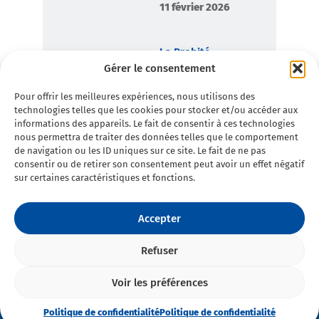
11 février 2026
La Probité,
boussole
Gérer le consentement
démocratique de
Toulon en
Pour offrir les meilleures expériences, nous utilisons des
Commun
technologies telles que les cookies pour stocker et/ou accéder aux
7 février 2026
informations des appareils. Le fait de consentir à ces technologies
nous permettra de traiter des données telles que le comportement
de navigation ou les ID uniques sur ce site. Le fait de ne pas
consentir ou de retirer son consentement peut avoir un effet négatif
sur certaines caractéristiques et fonctions.
Accepter
Refuser
©2025 Toulon en Commun - Tous
Politique de
droits réservés • Conception :
Double
Voir les préférences
You
confidentialité
Mentions légales
Politique de confidentialité
Politique de confidentialité