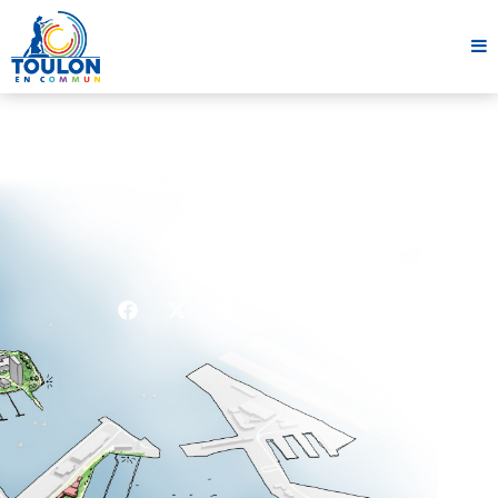
Campagne 2026
Toulon en Commun
PRÉSENTATION MÉD’IN TOULON
26 février 2026
1 minute
Partager cet article