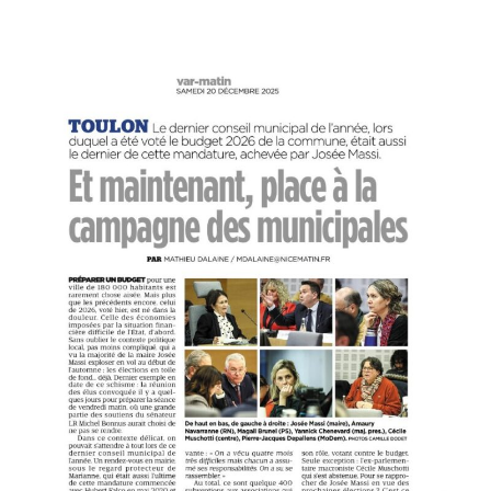
Gérer le consentement
Pour offrir les meilleures expériences, nous utilisons des
technologies telles que les cookies pour stocker et/ou accéder aux
informations des appareils. Le fait de consentir à ces technologies
nous permettra de traiter des données telles que le comportement
de navigation ou les ID uniques sur ce site. Le fait de ne pas
consentir ou de retirer son consentement peut avoir un effet négatif
sur certaines caractéristiques et fonctions.
Accepter
Refuser
Voir les préférences
Politique de confidentialité
Politique de confidentialité