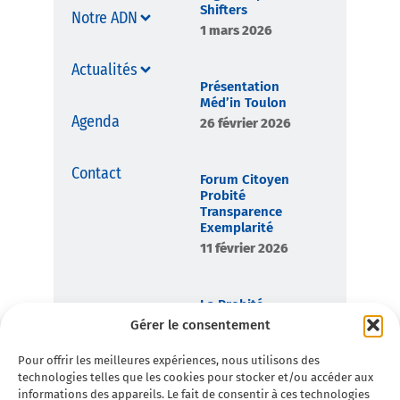
Shifters
Notre ADN
1 mars 2026
Actualités
Présentation
Méd’in Toulon
Agenda
26 février 2026
Contact
Forum Citoyen
Probité
Transparence
Exemplarité
11 février 2026
La Probité,
boussole
Gérer le consentement
démocratique de
Toulon en
Pour offrir les meilleures expériences, nous utilisons des
Commun
technologies telles que les cookies pour stocker et/ou accéder aux
7 février 2026
informations des appareils. Le fait de consentir à ces technologies