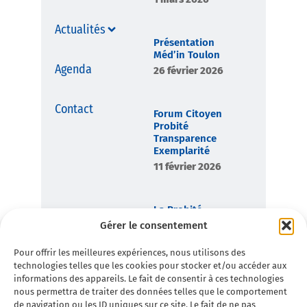
Actualités
Présentation
Méd’in Toulon
Agenda
26 février 2026
Contact
Forum Citoyen
Probité
Transparence
Exemplarité
11 février 2026
La Probité,
boussole
Gérer le consentement
démocratique de
Toulon en
Pour offrir les meilleures expériences, nous utilisons des
Commun
technologies telles que les cookies pour stocker et/ou accéder aux
7 février 2026
informations des appareils. Le fait de consentir à ces technologies
nous permettra de traiter des données telles que le comportement
de navigation ou les ID uniques sur ce site. Le fait de ne pas