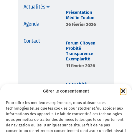
Actualités
Présentation
Méd’in Toulon
Agenda
26 février 2026
Contact
Forum Citoyen
Probité
Transparence
Exemplarité
11 février 2026
La Probité,
boussole
Gérer le consentement
démocratique de
Toulon en
Pour offrir les meilleures expériences, nous utilisons des
Commun
technologies telles que les cookies pour stocker et/ou accéder aux
7 février 2026
informations des appareils. Le fait de consentir à ces technologies
nous permettra de traiter des données telles que le comportement
de navigation ou les ID uniques sur ce site. Le fait de ne pas
consentir ou de retirer son consentement peut avoir un effet négatif