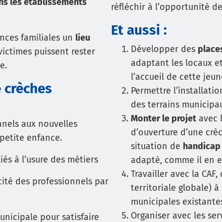
ns les établissements
réfléchir à l’opportunité d
Et aussi :
nces familiales un
lieu
Développer des
places
ictimes puissent rester
adaptant les locaux e
e.
l’accueil de cette jeu
 crèches
Permettre l’installati
des terrains municipa
Monter le projet
avec l
nels aux nouvelles
d’ouverture d’une crè
petite enfance.
situation de
handicap
iés à l’usure des métiers
adapté, comme il en ex
Travailler avec la CAF
cité des professionnels par
territoriale globale) 
municipales existantes
Organiser avec les serv
unicipale pour satisfaire