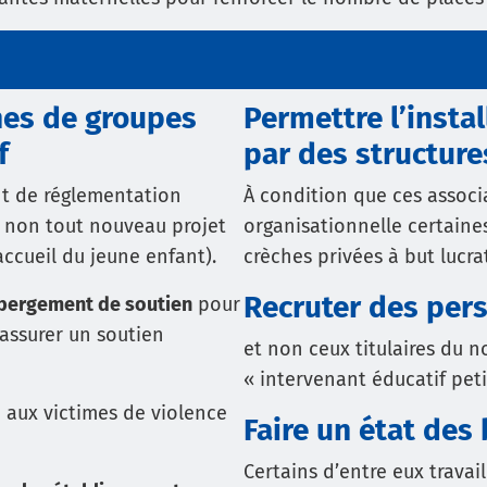
ches de groupes
Permettre l’insta
f
par des structure
nt de réglementation
À condition que ces associa
u non tout nouveau projet
organisationnelle certaines
’accueil du jeune enfant).
crèches privées à but lucrat
Recruter des per
ébergement de soutien
pour
 assurer un soutien
et non ceux titulaires du 
« intervenant éducatif pet
 aux victimes de violence
Faire un état des
Certains d’entre eux travai