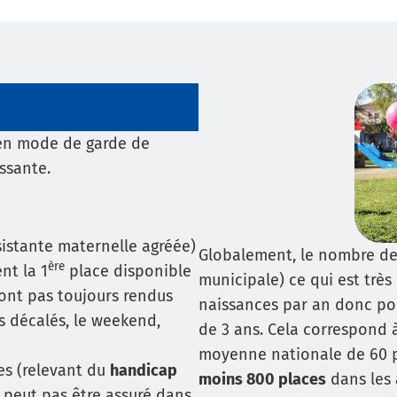
s en mode de garde de
ssante.
istante maternelle agréée)
Globalement, le nombre de 
ère
nt la 1
place disponible
municipale) ce qui est très
ont pas toujours rendus
naissances par an donc po
es décalés, le weekend,
de 3 ans. Cela correspond 
moyenne nationale de 60 p
ues (relevant du
handicap
moins 800 places
dans les 
e peut pas être assuré dans