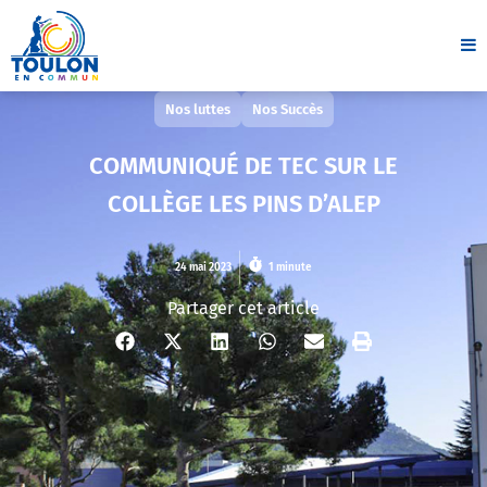
Nos luttes
Nos Succès
COMMUNIQUÉ DE TEC SUR LE
COLLÈGE LES PINS D’ALEP
24 mai 2023
1 minute
Partager cet article