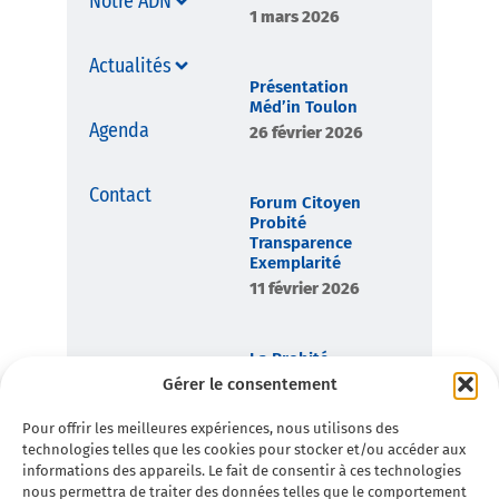
Notre ADN
1 mars 2026
Actualités
Présentation
Méd’in Toulon
Agenda
26 février 2026
Contact
Forum Citoyen
Probité
Transparence
Exemplarité
11 février 2026
La Probité,
boussole
Gérer le consentement
démocratique de
Toulon en
Pour offrir les meilleures expériences, nous utilisons des
Commun
technologies telles que les cookies pour stocker et/ou accéder aux
7 février 2026
informations des appareils. Le fait de consentir à ces technologies
nous permettra de traiter des données telles que le comportement