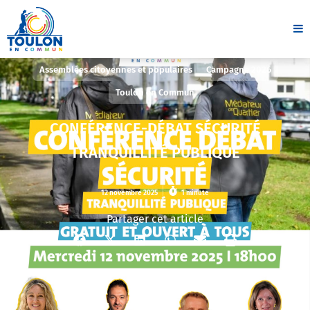
Assemblées citoyennes et populaires
Campagne 2026
Toulon en Commun
CONFÉRENCE-DÉBAT SÉCURITÉ
TRANQUILLITÉ PUBLIQUE
12 novembre 2025
1 minute
Partager cet article