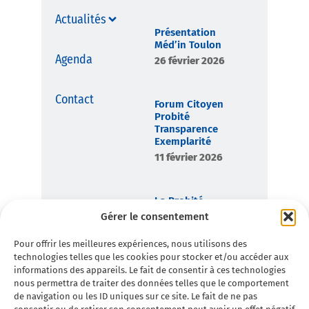
Actualités
Présentation
Méd’in Toulon
Agenda
26 février 2026
Contact
Forum Citoyen
Probité
Transparence
Exemplarité
11 février 2026
La Probité,
boussole
Gérer le consentement
démocratique de
Toulon en
Pour offrir les meilleures expériences, nous utilisons des
Commun
technologies telles que les cookies pour stocker et/ou accéder aux
7 février 2026
informations des appareils. Le fait de consentir à ces technologies
nous permettra de traiter des données telles que le comportement
de navigation ou les ID uniques sur ce site. Le fait de ne pas