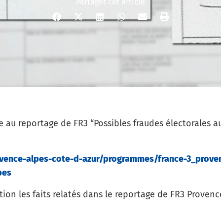
Partager cet article
u reportage de FR3 “Possibles fraudes électorales a
provence-alpes-cote-d-azur/programmes/france-3_prove
pes
on les faits relatés dans le reportage de FR3 Provenc