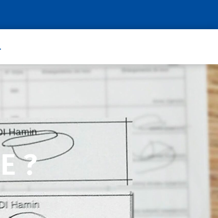
.
E ?