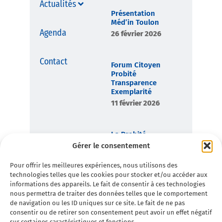
Actualités
Présentation
Méd’in Toulon
Agenda
26 février 2026
Contact
Forum Citoyen
Probité
Transparence
Exemplarité
11 février 2026
La Probité,
boussole
Gérer le consentement
démocratique de
Toulon en
Pour offrir les meilleures expériences, nous utilisons des
Commun
technologies telles que les cookies pour stocker et/ou accéder aux
7 février 2026
informations des appareils. Le fait de consentir à ces technologies
nous permettra de traiter des données telles que le comportement
de navigation ou les ID uniques sur ce site. Le fait de ne pas
consentir ou de retirer son consentement peut avoir un effet négatif
sur certaines caractéristiques et fonctions.