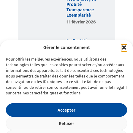
Probité
Transparence
Exemplarité
11 février 2026
La Probité,
boussole
Gérer le consentement
démocratique de
Toulon en
Pour offrir les meilleures expériences, nous utilisons des
Commun
technologies telles que les cookies pour stocker et/ou accéder aux
7 février 2026
informations des appareils. Le fait de consentir à ces technologies
nous permettra de traiter des données telles que le comportement
de navigation ou les ID uniques sur ce site. Le fait de ne pas
consentir ou de retirer son consentement peut avoir un effet négatif
sur certaines caractéristiques et fonctions.
Accepter
Refuser
©2025 Toulon en Commun - Tous
Politique de
droits réservés • Conception :
Double