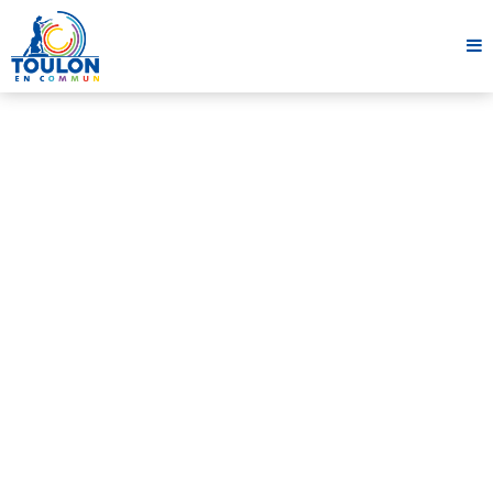
Revue de presse
LE COLLECTIF TRAMWAY TOUJOURS
MOBILISÉ SUR LE RAIL
23 octobre 2021
1 minute
Partager cet article