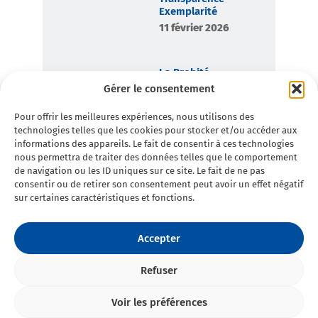
Exemplarité
11 février 2026
La Probité,
boussole
Gérer le consentement
démocratique de
Toulon en
Pour offrir les meilleures expériences, nous utilisons des
Commun
technologies telles que les cookies pour stocker et/ou accéder aux
7 février 2026
informations des appareils. Le fait de consentir à ces technologies
nous permettra de traiter des données telles que le comportement
de navigation ou les ID uniques sur ce site. Le fait de ne pas
consentir ou de retirer son consentement peut avoir un effet négatif
sur certaines caractéristiques et fonctions.
Accepter
Refuser
©2025 Toulon en Commun - Tous
Politique de
droits réservés • Conception :
Double
Voir les préférences
You
confidentialité