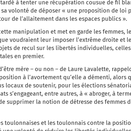
tardé à tenter une récupération cousue de fil bla
 sa volonté de déposer « une proposition de loi 
our de l’allaitement dans les espaces publics ».
ette manipulation et met en garde les femmes, l
 que voudraient leur imposer l’extrême droite et l
jets de recul sur les libertés individuelles, celle
tales en premier.
d’être mère – ou non – de Laure Lavalette, rappelo
sition à l’avortement qu’elle a démenti, alors q
s locaux de soutenir, pour les élections sénatori
dats s’engageant, entre autres, à « abroger, à terme
é de supprimer la notion de détresse des femmes d
toulonnaises et les toulonnais contre la positi
 une volonté de réduire les libertés individuelles