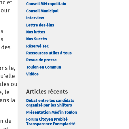
nc et
Conseil Métropolitain
pour
Conseil Municipal
Interview
Lettre des élus
es
Nos luttes
es
Nos Succès
s des
Réservé TeC
Ressources utiles à tous
Revue de presse
ns le,
Toulon en Commun
Vidéos
u’elle
ales ou
Articles récents
, le
ans la
Débat entre les candidats
organisé par les Shifters
Présentation Méd’in Toulon
Forum Citoyen Probité
on de
Transparence Exemplarité
, et