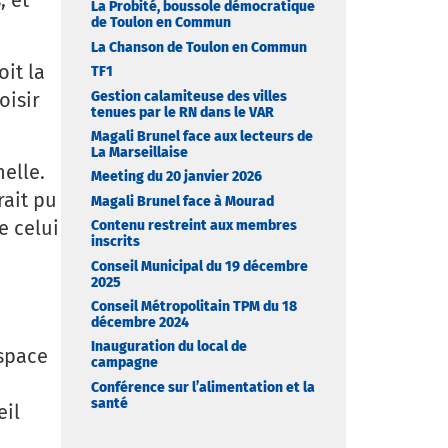
La Probité, boussole démocratique
de Toulon en Commun
La Chanson de Toulon en Commun
it la
TF1
oisir
Gestion calamiteuse des villes
tenues par le RN dans le VAR
Magali Brunel face aux lecteurs de
La Marseillaise
nelle.
Meeting du 20 janvier 2026
rait pu
Magali Brunel face à Mourad
e celui
Contenu restreint aux membres
inscrits
Conseil Municipal du 19 décembre
2025
e
Conseil Métropolitain TPM du 18
décembre 2024
Inauguration du local de
espace
campagne
Conférence sur l’alimentation et la
santé
eil