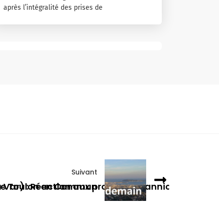
après l’intégralité des prises de
Suivant
u Var) : Réaction aux propos de Yannick Cheneva
 de Toulon en Commun