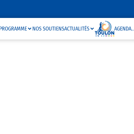
PROGRAMME
NOS SOUTIENS
ACTUALITÉS
AGENDA
..
Toulon en Commun
QUE SUR L’ALLA
21 août 2024
2 minutes