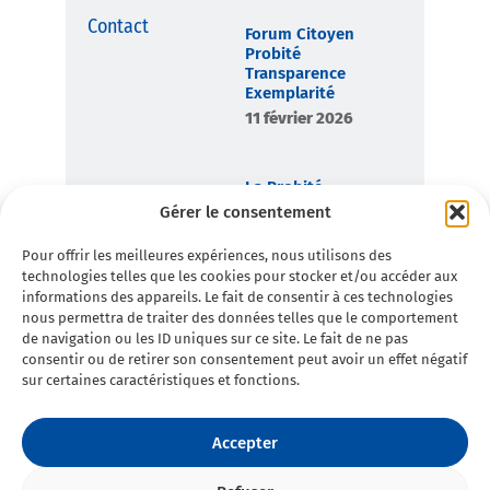
Contact
Forum Citoyen
Probité
Transparence
Exemplarité
11 février 2026
La Probité,
boussole
Gérer le consentement
démocratique de
Toulon en
Pour offrir les meilleures expériences, nous utilisons des
Commun
technologies telles que les cookies pour stocker et/ou accéder aux
7 février 2026
informations des appareils. Le fait de consentir à ces technologies
nous permettra de traiter des données telles que le comportement
de navigation ou les ID uniques sur ce site. Le fait de ne pas
consentir ou de retirer son consentement peut avoir un effet négatif
sur certaines caractéristiques et fonctions.
Accepter