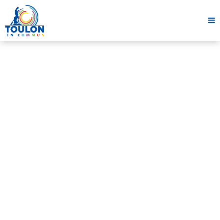
Revue de presse
UN RAPPORT DE L’ONU SUR LA
RÉPRESSION PAR L’ÉTAT DES
MANIFESTATIONS ET DE LA
DÉSOBÉISSANCE CIVILE
ENVIRONNEMENTALES : UNE MENACE
MAJEURE POUR LES DROITS HUMAINS
ET LA DÉMOCRATIE.
10 mars 2024
1 minute