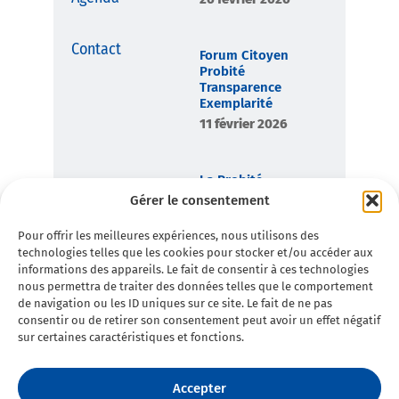
Contact
Forum Citoyen
Probité
Transparence
Exemplarité
11 février 2026
La Probité,
boussole
Gérer le consentement
démocratique de
Toulon en
Pour offrir les meilleures expériences, nous utilisons des
Commun
technologies telles que les cookies pour stocker et/ou accéder aux
7 février 2026
informations des appareils. Le fait de consentir à ces technologies
nous permettra de traiter des données telles que le comportement
de navigation ou les ID uniques sur ce site. Le fait de ne pas
consentir ou de retirer son consentement peut avoir un effet négatif
sur certaines caractéristiques et fonctions.
Accepter