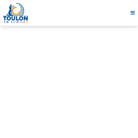
Ressources utiles à tous
COVID-19 – UN SOUTIEN
PSYCHOLOGIQUE POUR LES
HABITANTS DE LA RÉGION PACA
3 avril 2020
1 minute
Partager cet article