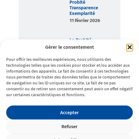
Probité
Transparence
Exemplarité
11 février 2026
La Probité,
boussole
Gérer le consentement
démocratique de
Toulon en
Pour offrir les meilleures expériences, nous utilisons des
Commun
technologies telles que les cookies pour stocker et/ou accéder aux
7 février 2026
informations des appareils. Le fait de consentir à ces technologies
nous permettra de traiter des données telles que le comportement
de navigation ou les ID uniques sur ce site. Le fait de ne pas
consentir ou de retirer son consentement peut avoir un effet négatif
sur certaines caractéristiques et fonctions.
Accepter
Refuser
©2025 Toulon en Commun - Tous
Politique de
droits réservés • Conception :
Double